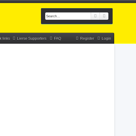
Search
Advanced searc
k links
Lierse Supporters
FAQ
Register
Login