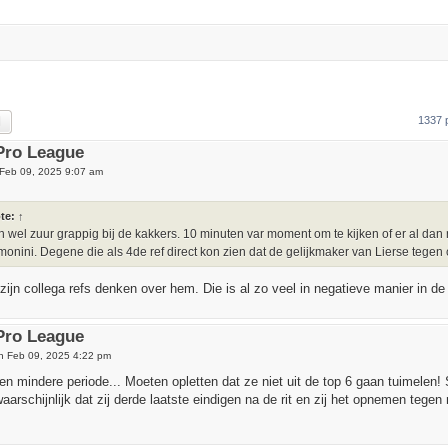
rch
Advanced search
1337 
 Pro League
Feb 09, 2025 9:07 am
te:
↑
h wel zuur grappig bij de kakkers. 10 minuten var moment om te kijken of er al dan 
onini. Degene die als 4de ref direct kon zien dat de gelijkmaker van Lierse tegen 
 zijn collega refs denken over hem. Die is al zo veel in negatieve manier in 
 Pro League
n Feb 09, 2025 4:22 pm
en mindere periode... Moeten opletten dat ze niet uit de top 6 gaan tuimelen
aarschijnlijk dat zij derde laatste eindigen na de rit en zij het opnemen tege