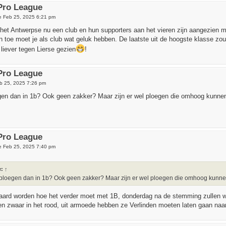
 Pro League
e Feb 25, 2025 6:21 pm
n het Antwerpse nu een club en hun supporters aan het vieren zijn aangezien 
en toe moet je als club wat geluk hebben. De laatste uit de hoogste klasse 
 liever tegen Lierse gezien
!
 Pro League
b 25, 2025 7:26 pm
en dan in 1b? Ook geen zakker? Maar zijn er wel ploegen die omhoog kunnen 
 Pro League
e Feb 25, 2025 7:40 pm
e:
↑
ploegen dan in 1b? Ook geen zakker? Maar zijn er wel ploegen die omhoog kunnen 
laard worden hoe het verder moet met 1B, donderdag na de stemming zullen
tten zwaar in het rood, uit armoede hebben ze Verlinden moeten laten gaan naa