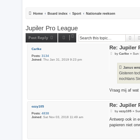
Home
Board index
Sport
Nationale reeksen
Jupiler Pro League
Post Reply
Sea
Re: Jupiler
Carlke
P
by
Carlke
»
Sun 
Posts:
3134
o
Joined:
Thu Jan 31, 2019 9:23 pm
s
t
Janus
wro
Gisteren toc
nochtans Sim
Vraag mij af wat
Re: Jupiler
ozzy105
P
by
ozzy105
»
Su
Posts:
4838
o
Joined:
Sat Nov 03, 2018 11:49 am
s
Antwerp ook in e
t
papieren niet onw