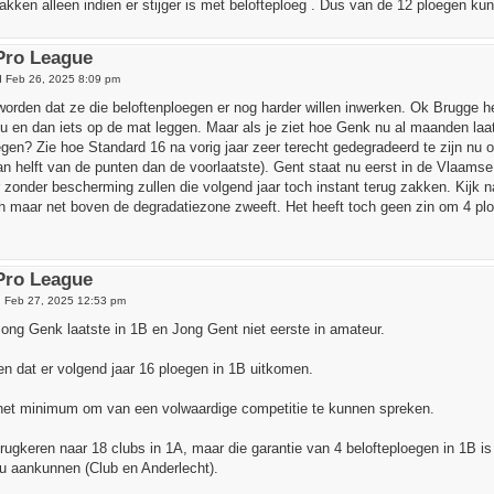
kken alleen indien er stijger is met belofteploeg . Dus van de 12 ploegen kun
 Pro League
 Feb 26, 2025 8:09 pm
orden dat ze die beloftenploegen er nog harder willen inwerken. Ok Brugge 
 en dan iets op de mat leggen. Maar als je ziet hoe Genk nu al maanden laatst
egen? Zie hoe Standard 16 na vorig jaar zeer terecht gedegradeerd te zijn nu 
n helft van de punten dan de voorlaatste). Gent staat nu eerst in de Vlaamse
 zonder bescherming zullen die volgend jaar toch instant terug zakken. Kijk 
h maar net boven de degradatiezone zweeft. Het heeft toch geen zin om 4 ploe
 Pro League
 Feb 27, 2025 12:53 pm
 Jong Genk laatste in 1B en Jong Gent niet eerste in amateur.
n dat er volgend jaar 16 ploegen in 1B uitkomen.
k het minimum om van een volwaardige competitie te kunnen spreken.
erugkeren naar 18 clubs in 1A, maar die garantie van 4 belofteploegen in 1B is o
u aankunnen (Club en Anderlecht).