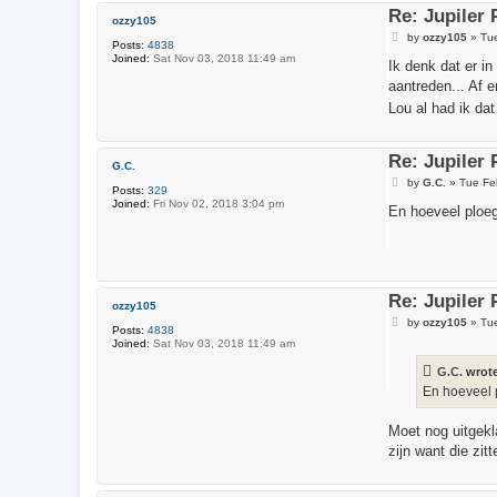
Re: Jupiler
ozzy105
P
by
ozzy105
»
Tu
Posts:
4838
o
Joined:
Sat Nov 03, 2018 11:49 am
s
Ik denk dat er i
t
aantreden... Af 
Lou al had ik dat
Re: Jupiler
G.C.
P
by
G.C.
»
Tue Fe
Posts:
329
o
Joined:
Fri Nov 02, 2018 3:04 pm
s
En hoeveel ploeg
t
Re: Jupiler
ozzy105
P
by
ozzy105
»
Tu
Posts:
4838
o
Joined:
Sat Nov 03, 2018 11:49 am
s
t
G.C.
wrot
En hoeveel 
Moet nog uitgek
zijn want die zi