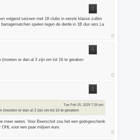
p
men volgend seizoen met 18 clubs in eerste klasse zullen
zou barragematchen spelen tegen de derde in 1B dus wss La
T
o
p
(moeten er dan al 3 zijn om tot 16 te geraken
T
o
p
Tue Feb 25, 2025 7:26 pm
(moeten er dan al 3 zijn om tot 16 te geraken
 we meer weten. Voor Beerschot zou het een godsgeschenk
r OHL voor een paar miljoen euro.
T
o
p