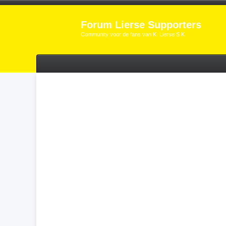
Forum Lierse Supporters
Community voor de fans van K. Lierse S.K.