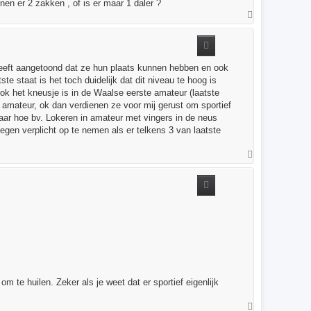
nen er 2 zakken , of is er maar 1 daler ?
T
o
p
heeft aangetoond dat ze hun plaats kunnen hebben en ook
e staat is het toch duidelijk dat dit niveau te hoog is
ook het kneusje is in de Waalse eerste amateur (laatste
 amateur, ok dan verdienen ze voor mij gerust om sportief
naar hoe bv. Lokeren in amateur met vingers in de neus
gen verplicht op te nemen als er telkens 3 van laatste
T
o
p
m te huilen. Zeker als je weet dat er sportief eigenlijk
T