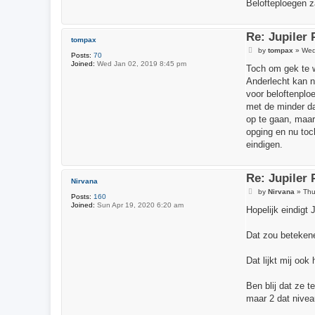
Belofteploegen za
Re: Jupiler
tompax
P
by
tompax
»
Wed
Posts:
70
o
Joined:
Wed Jan 02, 2019 8:45 pm
s
Toch om gek te w
t
Anderlecht kan nu
voor beloftenplo
met de minder da
op te gaan, maar
opging en nu toc
eindigen.
Re: Jupiler
Nirvana
P
by
Nirvana
»
Thu
Posts:
160
o
Joined:
Sun Apr 19, 2020 6:20 am
s
Hopelijk eindigt
t
Dat zou betekene
Dat lijkt mij oo
Ben blij dat ze t
maar 2 dat nivea