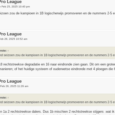
 Pro League
e Feb 25, 2025 10:40 pm
izoen zou de kampioen in 1B logischerwijs promoveren en de nummers 2-5 ein
 Pro League
eb 26, 2025 10:52 am
rote:
↑
nd seizoen zou de kampioen in 1B logischerwijs promoveren en de nummers 2-5 ei
-18 rechtstreekse degradatie en 16 naar eindronde zien gaan. Dit om een grote
manieren; of het huidige systeem of ouderwetse eindronde met 4 ploegen die 6
 Pro League
Feb 26, 2025 11:26 am
rote:
↑
nd seizoen zou de kampioen in 1B logischerwijs promoveren en de nummers 2-5 ei
in 1a 2 rechtstreekse dalers. Dus 1b mischien 2 rechtstreekse stijgers .wat i