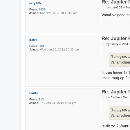
Re: Jupiler
ozzy105
P
by
ozzy105
»
Tu
Posts:
4838
o
Joined:
Sat Nov 03, 2018 11:49 am
s
Vanaf volgend se
t
Re: Jupiler
Barry
P
by
Barry
»
Wed F
Posts:
383
o
Joined:
Wed Jan 26, 2022 10:35 am
s
t
ozzy105
w
Vanaf volge
Ik zou liever 17
invult mag op 2 
Re: Jupiler
Carlke
P
by
Carlke
»
Wed 
Posts:
3134
o
Joined:
Thu Jan 31, 2019 9:23 pm
s
t
ozzy105
w
Vanaf volge
Is dit zo ? Want 