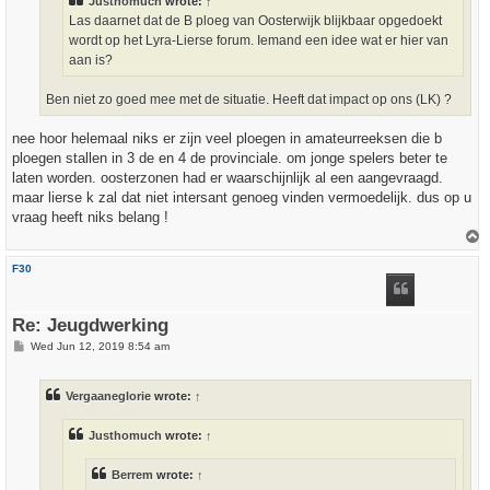
Justhomuch
wrote:
↑
Las daarnet dat de B ploeg van Oosterwijk blijkbaar opgedoekt
wordt op het Lyra-Lierse forum. Iemand een idee wat er hier van
aan is?
Ben niet zo goed mee met de situatie. Heeft dat impact op ons (LK) ?
nee hoor helemaal niks er zijn veel ploegen in amateurreeksen die b
ploegen stallen in 3 de en 4 de provinciale. om jonge spelers beter te
laten worden. oosterzonen had er waarschijnlijk al een aangevraagd.
maar lierse k zal dat niet intersant genoeg vinden vermoedelijk. dus op u
vraag heeft niks belang !
T
o
p
F30
Re: Jeugdwerking
P
Wed Jun 12, 2019 8:54 am
o
s
t
Vergaaneglorie
wrote:
↑
Justhomuch
wrote:
↑
Berrem
wrote:
↑