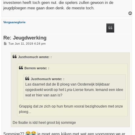
investeren heeft toch geen nut. die spelers zullen gewoon in de
jeugdploegen mee gaan doen denk. de meeste toch.
T
o
p
Vergaaneglorie
Re: Jeugdwerking
P
Tue Jun 11, 2019 4:24 pm
o
s
t
Justhomuch
wrote:
↑
Berrem
wrote:
↑
Justhomuch
wrote:
↑
Las daarnet dat de B ploeg van Oosterwijk blijkbaar
opgedoekt wordt op het Lyra-Lierse forum. Iemand een idee
wat er hier van aan is?
Grappig dat ze zich op hun forum vooral bezighouden met onze
ploeg...
De fixatie is idd heel groot bij sommige
Sommige??
je moet eens kijken met wat een voorsprong we er