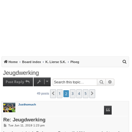
S
Home
Board index
K. Lierse S.K.
Ploeg
e
Jeugdwerking
a
Post Reply
Search
Advanced s
r
c
1
2
3
4
5
Previous
Next
49 posts
h
Justhomuch
Re: Jeugdwerking
P
Tue Jun 11, 2019 1:23 pm
o