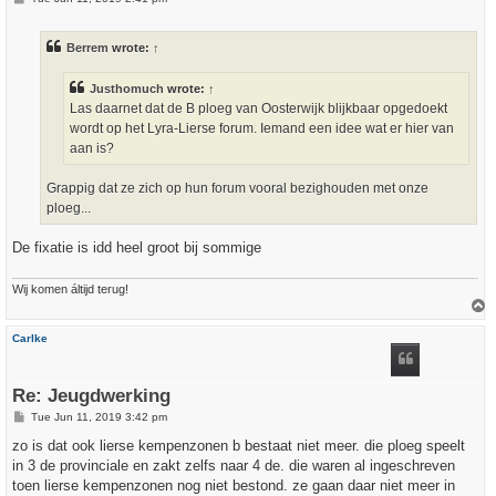
o
s
t
Berrem
wrote:
↑
Justhomuch
wrote:
↑
Las daarnet dat de B ploeg van Oosterwijk blijkbaar opgedoekt
wordt op het Lyra-Lierse forum. Iemand een idee wat er hier van
aan is?
Grappig dat ze zich op hun forum vooral bezighouden met onze
ploeg...
De fixatie is idd heel groot bij sommige
Wij komen áltijd terug!
T
o
p
Carlke
Re: Jeugdwerking
P
Tue Jun 11, 2019 3:42 pm
o
s
zo is dat ook lierse kempenzonen b bestaat niet meer. die ploeg speelt
t
in 3 de provinciale en zakt zelfs naar 4 de. die waren al ingeschreven
toen lierse kempenzonen nog niet bestond. ze gaan daar niet meer in