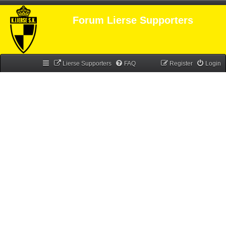
Forum Lierse Supporters
Lierse Supporters
FAQ
Register
Login