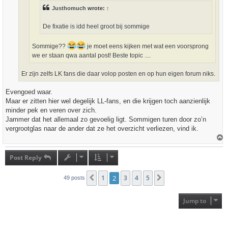
Justhomuch
wrote:
↑
De fixatie is idd heel groot bij sommige
Sommige??
je moet eens kijken met wat een voorsprong
we er staan qwa aantal post! Beste topic ....
Er zijn zelfs LK fans die daar volop posten en op hun eigen forum niks.
Evengoed waar.
Maar er zitten hier wel degelijk LL-fans, en die krijgen toch aanzienlijk
minder pek en veren over zich.
Jammer dat het allemaal zo gevoelig ligt. Sommigen turen door zo’n
vergrootglas naar de ander dat ze het overzicht verliezen, vind ik.
T
o
p
Post Reply
1
2
3
4
5
Previous
Next
49 posts
Jump to