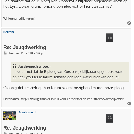
s
Las daarnet dat de B ploeg van Oosterwijk blijkbaar opgedoekt wordt op
t
het Lyra-Lierse forum. Iemand een idee wat er hier van aan is?
Wij komen áltijd terug!
T
o
p
Berrem
Re: Jeugdwerking
P
Tue Jun 11, 2019 2:26 pm
o
s
t
Justhomuch
wrote:
↑
Las daarnet dat de B ploeg van Oosterwijk blijkbaar opgedoekt wordt
op het Lyra-Lierse forum. Iemand een idee wat er hier van aan is?
Grappig dat ze zich op hun forum vooral bezighouden met onze ploeg...
Lierenaars, strijk uw krijgsbanier in ruil voor eerherstel en een streep voetbalplezier.
T
o
p
Justhomuch
Re: Jeugdwerking
P
Tue Jun 11, 2019 2:41 pm