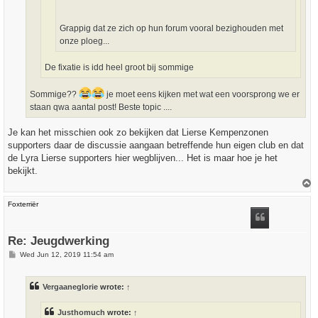
Grappig dat ze zich op hun forum vooral bezighouden met
onze ploeg...
De fixatie is idd heel groot bij sommige
Sommige??
je moet eens kijken met wat een voorsprong we er
staan qwa aantal post! Beste topic ....
Je kan het misschien ook zo bekijken dat Lierse Kempenzonen
supporters daar de discussie aangaan betreffende hun eigen club en dat
de Lyra Lierse supporters hier wegblijven... Het is maar hoe je het
bekijkt.
T
o
p
Foxterriër
Re: Jeugdwerking
P
Wed Jun 12, 2019 11:54 am
o
s
t
Vergaaneglorie
wrote:
↑
Justhomuch
wrote:
↑