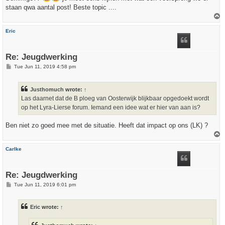
staan qwa aantal post! Beste topic ....
T
o
p
Eric
Re: Jeugdwerking
P
Tue Jun 11, 2019 4:58 pm
o
s
t
Justhomuch
wrote:
↑
Las daarnet dat de B ploeg van Oosterwijk blijkbaar opgedoekt wordt
op het Lyra-Lierse forum. Iemand een idee wat er hier van aan is?
Ben niet zo goed mee met de situatie. Heeft dat impact op ons (LK) ?
T
o
p
Carlke
Re: Jeugdwerking
P
Tue Jun 11, 2019 6:01 pm
o
s
t
Eric
wrote:
↑