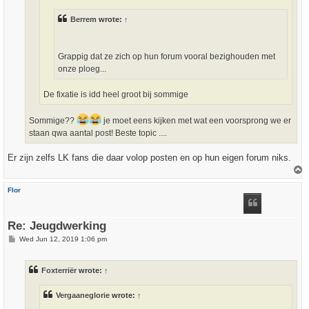
Berrem
wrote:
↑
Grappig dat ze zich op hun forum vooral bezighouden met
onze ploeg...
De fixatie is idd heel groot bij sommige
Sommige??
je moet eens kijken met wat een voorsprong we er
staan qwa aantal post! Beste topic ....
Er zijn zelfs LK fans die daar volop posten en op hun eigen forum niks.
T
o
p
Flor
Re: Jeugdwerking
P
Wed Jun 12, 2019 1:06 pm
o
s
t
Foxterriër
wrote:
↑
Vergaaneglorie
wrote:
↑