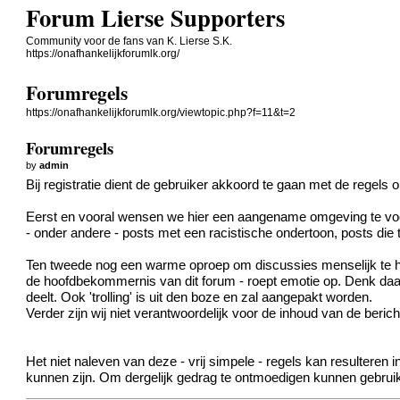
Forum Lierse Supporters
Community voor de fans van K. Lierse S.K.
https://onafhankelijkforumlk.org/
Forumregels
https://onafhankelijkforumlk.org/viewtopic.php?f=11&t=2
Forumregels
by
admin
Bij registratie dient de gebruiker akkoord te gaan met de regels o
Eerst en vooral wensen we hier een aangename omgeving te voorz
- onder andere - posts met een racistische ondertoon, posts die 
Ten tweede nog een warme oproep om discussies menselijk te hou
de hoofdbekommernis van dit forum - roept emotie op. Denk daar
deelt. Ook 'trolling' is uit den boze en zal aangepakt worden.
Verder zijn wij niet verantwoordelijk voor de inhoud van de berich
Het niet naleven van deze - vrij simpele - regels kan resulteren 
kunnen zijn. Om dergelijk gedrag te ontmoedigen kunnen gebruik