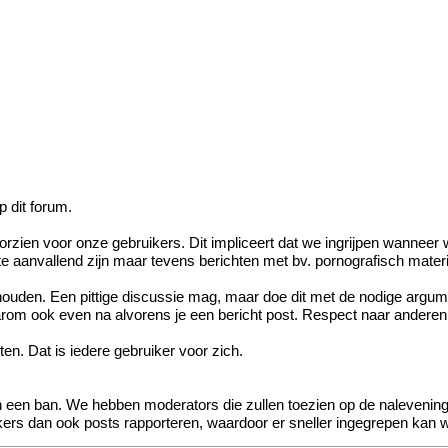
p dit forum.
ien voor onze gebruikers. Dit impliceert dat we ingrijpen wanneer w
te aanvallend zijn maar tevens berichten met bv. pornografisch materia
den. Een pittige discussie mag, maar doe dit met de nodige argumen
om ook even na alvorens je een bericht post. Respect naar anderen t
ten. Dat is iedere gebruiker voor zich.
in een ban. We hebben moderators die zullen toezien op de nalevening 
ers dan ook posts rapporteren, waardoor er sneller ingegrepen kan 