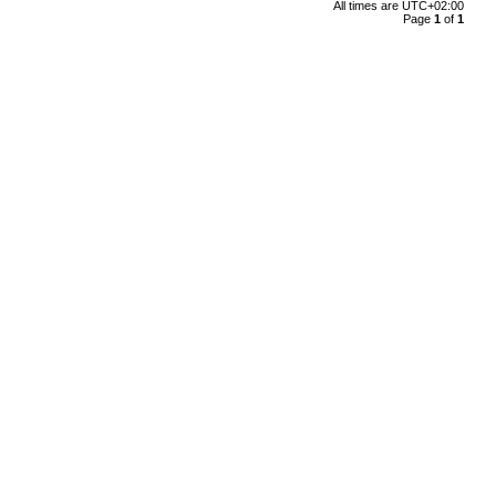
All times are
UTC+02:00
Page
1
of
1