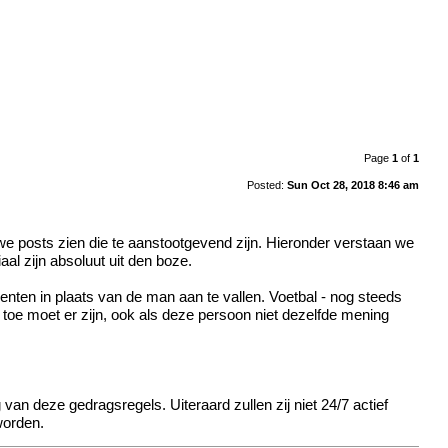
Page
1
of
1
Posted:
Sun Oct 28, 2018 8:46 am
e posts zien die te aanstootgevend zijn. Hieronder verstaan we
al zijn absoluut uit den boze.
ten in plaats van de man aan te vallen. Voetbal - nog steeds
oe moet er zijn, ook als deze persoon niet dezelfde mening
van deze gedragsregels. Uiteraard zullen zij niet 24/7 actief
worden.