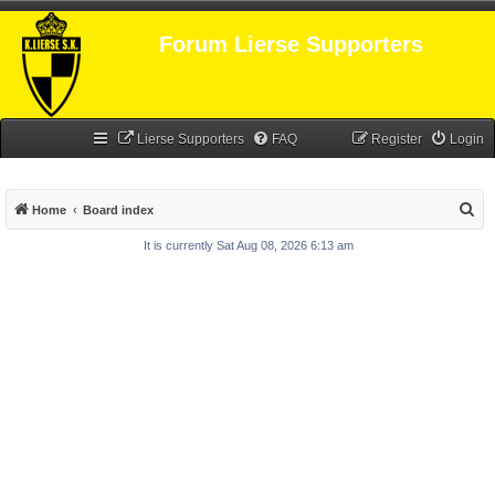
Forum Lierse Supporters
Lierse Supporters
FAQ
Register
Login
S
Home
Board index
e
It is currently Sat Aug 08, 2026 6:13 am
a
r
c
h