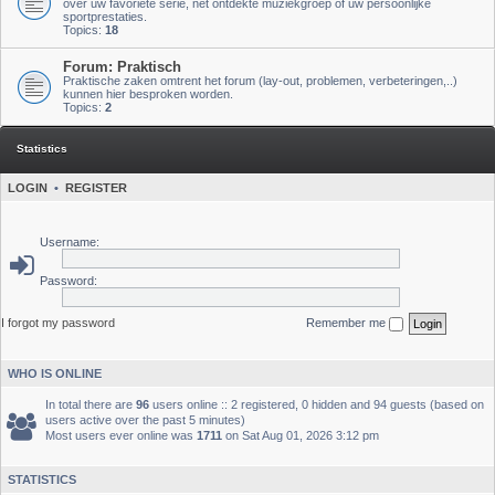
over uw favoriete serie, net ontdekte muziekgroep of uw persoonlijke
sportprestaties.
Topics:
18
Forum: Praktisch
Praktische zaken omtrent het forum (lay-out, problemen, verbeteringen,..)
kunnen hier besproken worden.
Topics:
2
Statistics
LOGIN
•
REGISTER
Username:
Password:
I forgot my password
Remember me
WHO IS ONLINE
In total there are
96
users online :: 2 registered, 0 hidden and 94 guests (based on
users active over the past 5 minutes)
Most users ever online was
1711
on Sat Aug 01, 2026 3:12 pm
STATISTICS